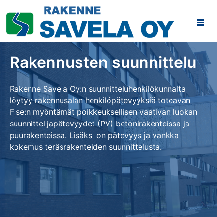
Rakennusten suunnittelu
Rakenne Savela Oy:n suunnitteluhenkilökunnalta
löytyy rakennusalan henkilöpätevyyksiä toteavan
Fise:n myöntämät poikkeuksellisen vaativan luokan
suunnittelijapätevyydet (PV) betonirakenteissa ja
puurakenteissa. Lisäksi on pätevyys ja vankka
kokemus teräsrakenteiden suunnittelusta.